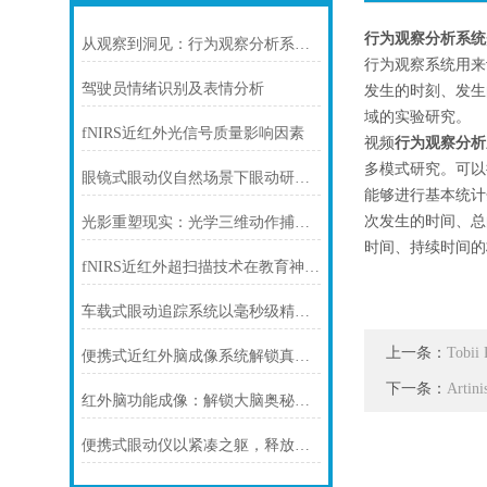
行为观察分析系统
从观察到洞见：行为观察分析系统如何重塑认知科学研究
行为观察系统用来
驾驶员情绪识别及表情分析
发生的时刻、发生
域的实验研究。
fNIRS近红外光信号质量影响因素
视频
行为观察分析
多模式研究。可以
眼镜式眼动仪自然场景下眼动研究的革新工具
能够进行基本统计
次发生的时间、总
光影重塑现实：光学三维动作捕捉系统的技术演进与未来图景
时间、持续时间的
fNIRS近红外超扫描技术在教育神经科学中的研究
车载式眼动追踪系统以毫秒级精度重塑智能驾驶安全新范式
上一条：
Tobi
便携式近红外脑成像系统解锁真实场景下的脑科学密码
下一条：
Art
红外脑功能成像：解锁大脑奥秘的“透视镜”
便携式眼动仪以紧凑之躯，释放科研与产业的无限潜能