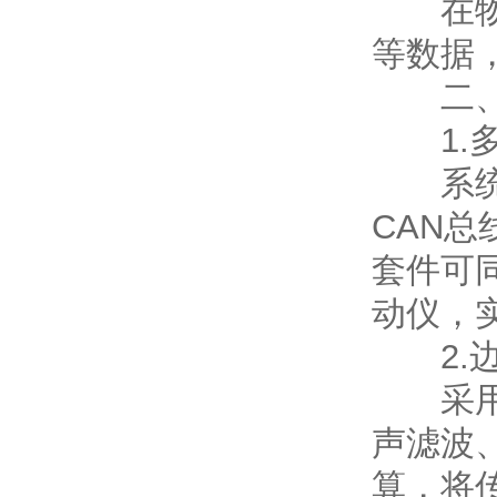
在物流
等数据，
二、技
1.多
系统集
CAN总
套件可同
动仪，实
2.边
采用嵌
声滤波
算，将传