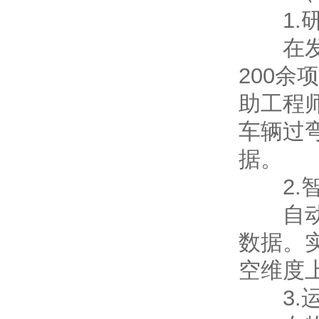
1.研
在发动
200
助工程
车辆过
据。
2.智
自动驾
数据。
空维度
3.运