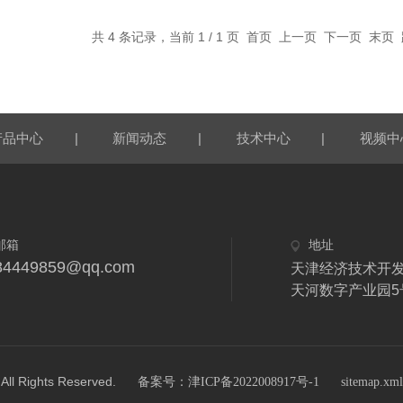
共 4 条记录，当前 1 / 1 页 首页 上一页 下一页 末
|
|
|
产品中心
新闻动态
技术中心
视频中
邮箱
地址
84449859@qq.com
天津经济技术开发
天河数字产业园5号
ights Reserved.
备案号：津ICP备2022008917号-1
sitemap.xml