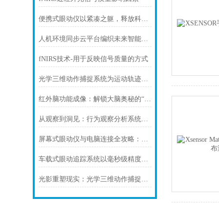
便携式眼动仪以紧凑之躯，释放科研与产业的无限潜能
人机环境同步云平台编织未来智能生态的“数字神经网”
fNIRS技术-用于反映信号质量的方式
光学三维动作捕捉系统为运动轨迹装上“数字标尺”
红外脑功能成像：解锁大脑奥秘的“透视镜”
从观察到洞见：行为观察分析系统如何重塑认知科学研究
屏幕式眼动仪与电脑连接全攻略：从硬件对接到达人操作
车载式眼动追踪系统以毫秒级精度重塑智能驾驶安全新范式
光影重塑现实：光学三维动作捕捉系统的技术演进与未来图景