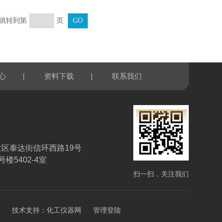
页 跳转到第
页
|
|
心
资料下载
联系我们
区泰达街信环西路19号
楼5402-4室
扫一扫，关注我们
技术支持：
化工仪器网
管理登陆