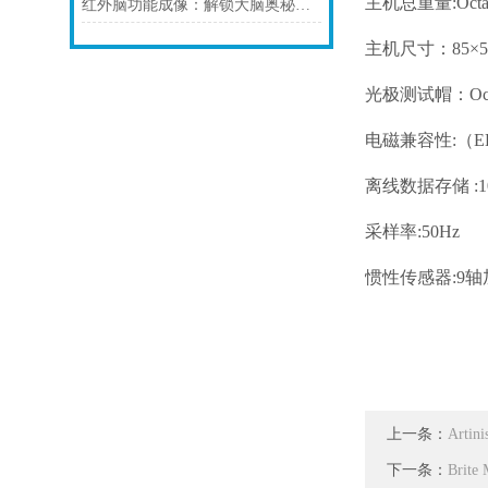
主机总重量
:Oc
红外脑功能成像：解锁大脑奥秘的“透视镜”
主机尺寸：
85×
光极测试帽：
O
电磁兼容性
:（
离线数据存储
:
采样率
:50Hz
惯性传感器
:9
上一条：
Art
下一条：
Bri