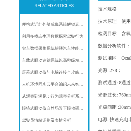
RELATED ARTICLES
技术规格
技术原理：使用
便携式近红外脑成像系统解锁真实场景下的脑科学密码
检测目标：含氧
利用多模态生理数据探索驾驶行为
数据分析软件：
实车数据采集系统解锁汽车性能与智能的“数字钥匙”
测试脑区：
Oc
车载式眼动追踪系统以毫秒级精度重塑智能驾驶安全新范式
光源
:2×8；
屏幕式眼动仪与电脑连接全攻略：从硬件对接到达人操作
测试通道
: 8
人机环境同步云平台编织未来智能生态的“数字神经网”
光源波长
: 76
从观察到洞见：行为观察分析系统如何重塑认知科学研究
光极间距
:30mm
眼镜式眼动仪自然场景下眼动研究的革新工具
电源
: 快速充
驾驶员情绪识别及表情分析