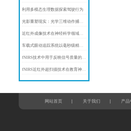
利用多模态生理数据探索驾驶行为
光影重塑现实：光学三维动作捕捉系统的技术演进与未来图景
近红外成像技术在神经科学领域的应用
车载式眼动追踪系统以毫秒级精度重塑智能驾驶安全新范式
fNIRS技术中用于反映信号质量的方式
fNIRS近红外超扫描技术在教育神经科学中的研究
|
|
网站首页
关于我们
产品