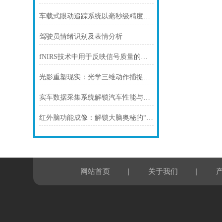
车载式眼动追踪系统以毫秒级精度重塑智能驾驶安全新范式
驾驶员情绪识别及表情分析
fNIRS技术中用于反映信号质量的方式
光影重塑现实：光学三维动作捕捉系统的技术演进与未来图景
实车数据采集系统解锁汽车性能与智能的“数字钥匙”
红外脑功能成像：解锁大脑奥秘的“透视镜”
|
|
网站首页
关于我们