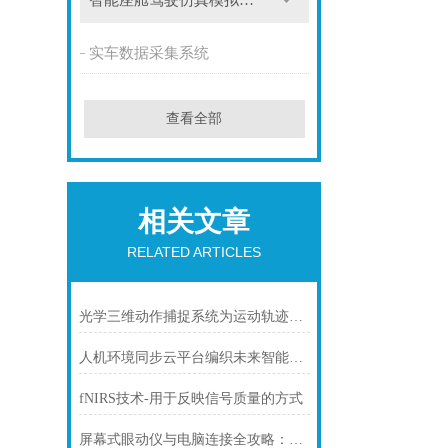
智能座舱驾驶仿真模拟系统
实车数据采集系统
查看全部
相关文章
RELATED ARTICLES
光学三维动作捕捉系统为运动轨迹装上“数字标尺”
人机环境同步云平台编织未来智能生态的“数字神经网”
fNIRS技术-用于反映信号质量的方式
屏幕式眼动仪与电脑连接全攻略：从硬件对接到达人操作